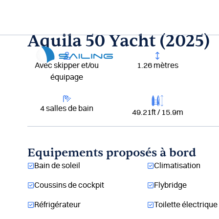
Aller
au
contenu
Aquila 50 Yacht (2025)
Lou
Avec skipper et/ou
1.26 mètres
équipage
4 salles de bain
49.21ft / 15.9m
Equipements proposés à bord
Bain de soleil
Climatisation
Coussins de cockpit
Flybridge
Réfrigérateur
Toilette électrique