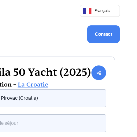
 50 68
commercial@keepsailing.com
Français
Notre univers
Livre de bord
Contact
la 50 Yacht (2025)
tion –
La Croatie