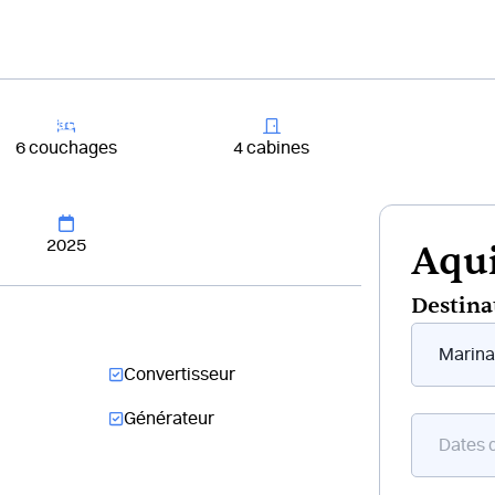
+33 4 81 65
er un bateau
Destinations
Croisières
Chantiers
6 couchages
4 cabines
2025
Aqui
Destina
Form
flottant
Convertisseur
bateau
Générateur