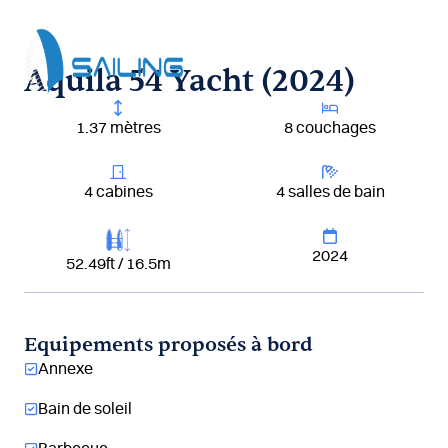
Aller
au
contenu
Aquila 54 Yacht (2024)
1.37 mètres
8 couchages
4 cabines
4 salles de bain
2024
52.49ft / 16.5m
Equipements proposés à bord
Annexe
Bain de soleil