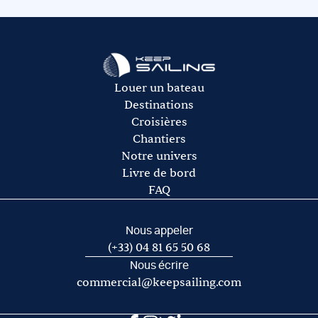
hôtesse, pensez à les prévoir dans l’avitaillement.
rachat de franchise auprès de notre partenaire Ouest
L’avitaillement (certains loueurs proposent une option
Assurances.
avitaillement)
Le gasoil
L’essence pour l’annexe
Les frais de port et de mouillage
Louer un bateau
Les frais d’acheminement vers/de la base de départ
Destinations
Croisières
Chantiers
Notre univers
Livre de bord
FAQ
Nous appeler
(+33) 04 81 65 50 68
Nous écrire
commercial@keepsailing.com