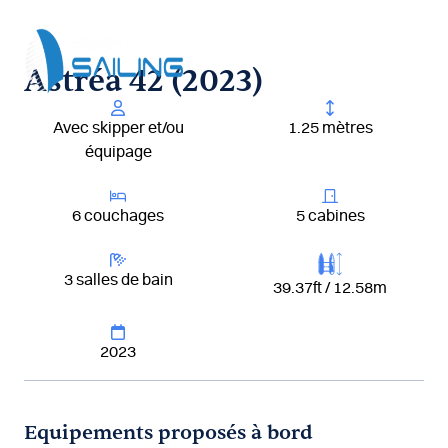
Aller
au
contenu
Astréa 42 (2023)
Avec skipper et/ou
1.25 mètres
équipage
6 couchages
5 cabines
3 salles de bain
39.37ft / 12.58m
2023
Equipements proposés à bord