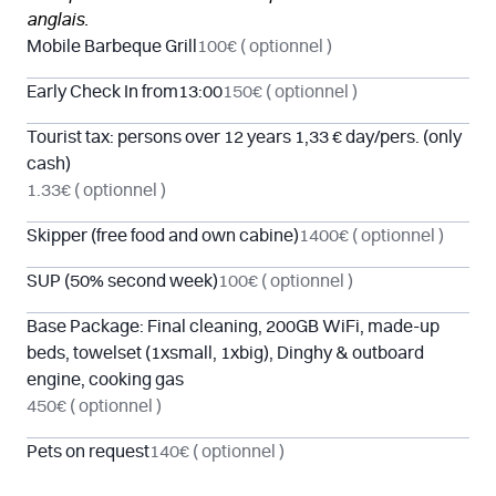
anglais.
Mobile Barbeque Grill
100€
( optionnel )
Early Check In from13:00
150€
( optionnel )
Tourist tax: persons over 12 years 1,33 € day/pers. (only
cash)
1.33€
( optionnel )
Skipper (free food and own cabine)
1400€
( optionnel )
SUP (50% second week)
100€
( optionnel )
Base Package: Final cleaning, 200GB WiFi, made-up
beds, towelset (1xsmall, 1xbig), Dinghy & outboard
engine, cooking gas
450€
( optionnel )
Pets on request
140€
( optionnel )