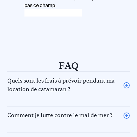
pas ce champ.
FAQ
Quels sont les frais à prévoir pendant ma
location de catamaran ?
L’avitaillement (certains loueurs proposent une option
avitaillement) ou repas au restaurant pour vous et le
skipper et/ou hôtesse
Comment je lutte contre le mal de mer ?
Le gasoil
La règle des 5F pour éviter le mal de mer. En effet il y a 5
L’essence pour l’annexe
phénomènes qui contribuent au mal de mer. Prévenez-
Les frais de port et de mouillage