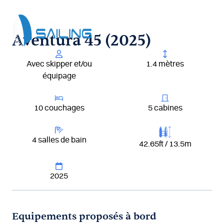
Aller
au
contenu
Aventura 45 (2025)
Avec skipper et/ou
1.4 mètres
équipage
10 couchages
5 cabines
4 salles de bain
42.65ft / 13.5m
2025
Equipements proposés à bord