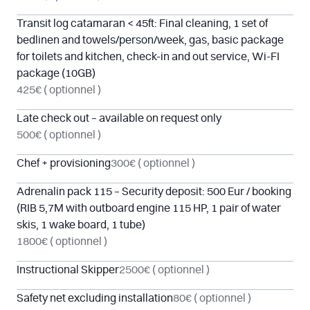
Transit log catamaran < 45ft: Final cleaning, 1 set of
bedlinen and towels/person/week, gas, basic package
for toilets and kitchen, check-in and out service, Wi-FI
package (10GB)
425€
( optionnel )
Late check out – available on request only
500€
( optionnel )
Chef + provisioning
300€
( optionnel )
Adrenalin pack 115 – Security deposit: 500 Eur / booking
(RIB 5,7M with outboard engine 115 HP, 1 pair of water
skis, 1 wake board, 1 tube)
1800€
( optionnel )
Instructional Skipper
2500€
( optionnel )
Safety net excluding installation
80€
( optionnel )