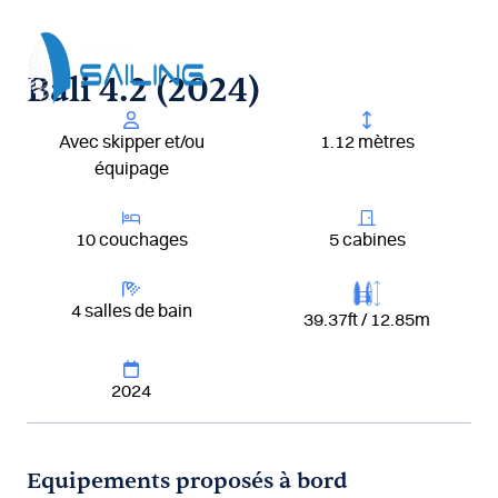
Aller
au
contenu
Bali 4.2 (2024)
Avec skipper et/ou
1.12 mètres
équipage
10 couchages
5 cabines
4 salles de bain
39.37ft / 12.85m
2024
Equipements proposés à bord