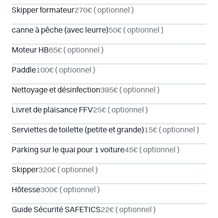
Skipper formateur
270€
( optionnel )
canne à pêche (avec leurre)
50€
( optionnel )
Moteur HB
65€
( optionnel )
Paddle
100€
( optionnel )
Nettoyage et désinfection
395€
( optionnel )
Livret de plaisance FFV
25€
( optionnel )
Serviettes de toilette (petite et grande)
15€
( optionnel )
Parking sur le quai pour 1 voiture
45€
( optionnel )
Skipper
320€
( optionnel )
Hôtesse
300€
( optionnel )
Guide Sécurité SAFETICS
22€
( optionnel )