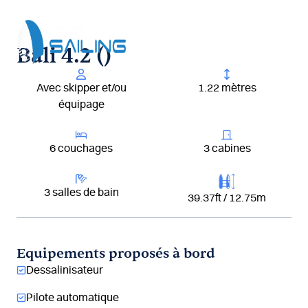
Aller
au
contenu
Bali 4.2 ()
Avec skipper et/ou
1.22 mètres
équipage
6 couchages
3 cabines
3 salles de bain
39.37ft / 12.75m
Equipements proposés à bord
Dessalinisateur
Pilote automatique