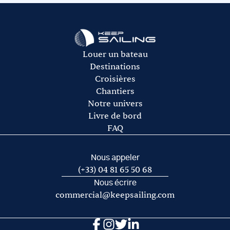
rachat de franchise auprès de notre partenaire Ouest
L’avitaillement (certains loueurs proposent une option
Assurances.
avitaillement)
Le gasoil
L’essence pour l’annexe
Les frais de port et de mouillage
Louer un bateau
Les frais d’acheminement vers/de la base de départ
Destinations
Croisières
Chantiers
Notre univers
Livre de bord
FAQ
Nous appeler
(+33) 04 81 65 50 68
Nous écrire
commercial@keepsailing.com