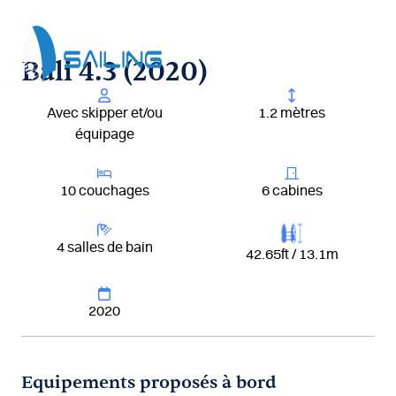
Aller
au
contenu
Bali 4.3 (2020)
Avec skipper et/ou
1.2 mètres
équipage
10 couchages
6 cabines
4 salles de bain
42.65ft / 13.1m
2020
Equipements proposés à bord