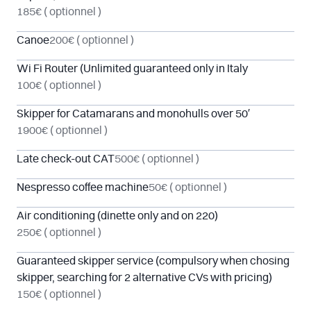
185€
( optionnel )
Canoe
200€
( optionnel )
Wi Fi Router (Unlimited guaranteed only in Italy
100€
( optionnel )
Skipper for Catamarans and monohulls over 50′
1900€
( optionnel )
Late check-out CAT
500€
( optionnel )
Nespresso coffee machine
50€
( optionnel )
Air conditioning (dinette only and on 220)
250€
( optionnel )
Guaranteed skipper service (compulsory when chosing
skipper, searching for 2 alternative CVs with pricing)
150€
( optionnel )