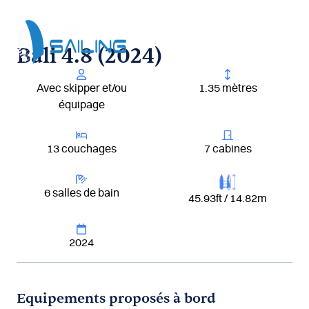
Aller
au
contenu
Bali 4.8 (2024)
Avec skipper et/ou
1.35 mètres
équipage
13 couchages
7 cabines
6 salles de bain
45.93ft / 14.82m
2024
Equipements proposés à bord