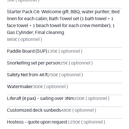
30€
( optionnel )
Starter Pack C6: Welcome gift; BBQ; water purifier; Bed
linen for each cabin; Bath Towel set (1 bath towel + 1
face towel + 1 beach towel for each crew member); 1
Gas Cylinder; Final cleaning.
985€
( optionnel )
Paddle Board (SUP)
135€
( optionnel )
Snorkelling set per person
25€
( optionnel )
Safety Net from 46 ft
250€
( optionnel )
Watermaker
300€
( optionnel )
Liferaft (6 pax) – sailing over 3Nm
200€
( optionnel )
Customized deck sunbeds
480€
( optionnel )
Hostess – quote upon request
1250€
( optionnel )