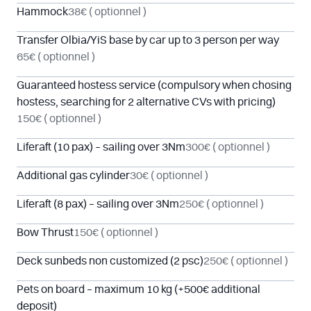
Hammock
38€
( optionnel )
Transfer Olbia/YiS base by car up to 3 person per way
65€
( optionnel )
Guaranteed hostess service (compulsory when chosing
hostess, searching for 2 alternative CVs with pricing)
150€
( optionnel )
Liferaft (10 pax) – sailing over 3Nm
300€
( optionnel )
Additional gas cylinder
30€
( optionnel )
Liferaft (8 pax) – sailing over 3Nm
250€
( optionnel )
Bow Thrust
150€
( optionnel )
Deck sunbeds non customized (2 psc)
250€
( optionnel )
Pets on board – maximum 10 kg (+500€ additional
deposit)