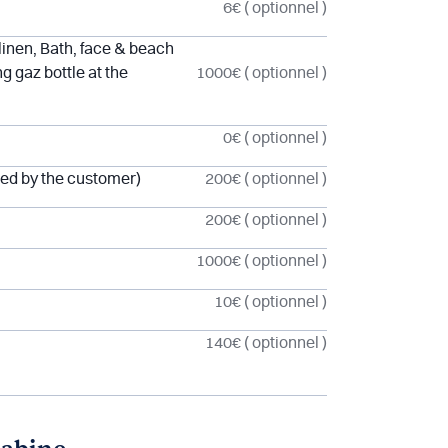
6€
( optionnel )
inen, Bath, face & beach
ng gaz bottle at the
1000€
( optionnel )
0€
( optionnel )
red by the customer)
200€
( optionnel )
200€
( optionnel )
1000€
( optionnel )
10€
( optionnel )
140€
( optionnel )