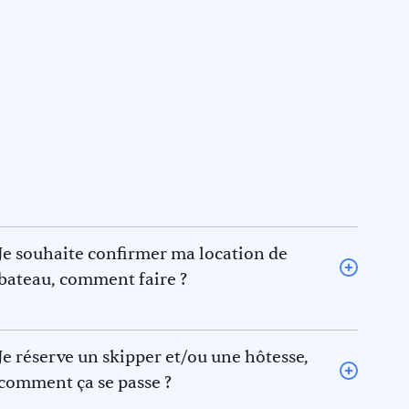
Je souhaite confirmer ma location de
bateau, comment faire ?
Pour confirmer une location de bateau, veuillez en
informer Keep Sailing qui posera une option sur le
bateau le temps de recevoir votre acompte. La
Je réserve un skipper et/ou une hôtesse,
réservation ne sera considérée comme définitive
comment ça se passe ?
qu’une fois votre acompte reçu (par virement bancaire
Si vous n’avez pas un CV nautique valide nous vous