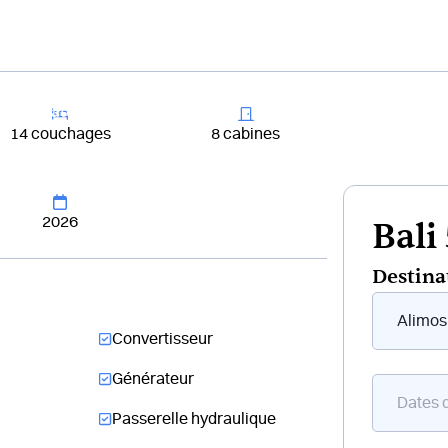
+33 4 81 65
er un bateau
Destinations
Croisières
Chantiers
14 couchages
8 cabines
2026
Bali
Destina
Form
flottant
Convertisseur
bateau
Générateur
Passerelle hydraulique