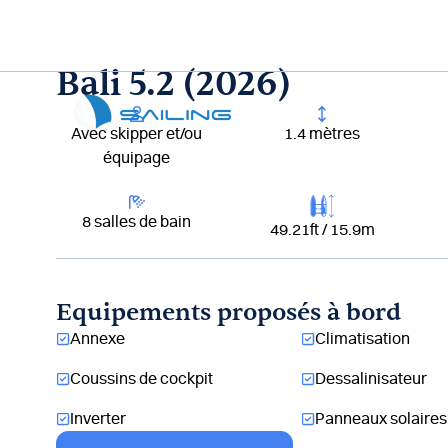
Aller
au
contenu
Bali 5.2 (2026)
Lou
Avec skipper et/ou
1.4 mètres
équipage
8 salles de bain
49.21ft / 15.9m
Equipements proposés à bord
Annexe
Climatisation
Coussins de cockpit
Dessalinisateur
Inverter
Panneaux solaires