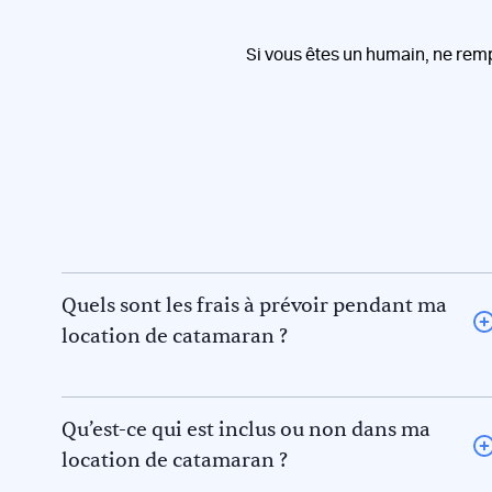
Si vous êtes un humain, ne rem
Quels sont les frais à prévoir pendant ma
location de catamaran ?
L’avitaillement (certains loueurs proposent une option
avitaillement) ou repas au restaurant pour vous et le
skipper et/ou hôtesse
Qu’est-ce qui est inclus ou non dans ma
Le gasoil
location de catamaran ?
L’essence pour l’annexe
La disponibilité et les tarifs indiqués sur Acm Keep