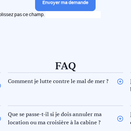
Envoyer ma demande
plissez pas ce champ.
FAQ
Comment je lutte contre le mal de mer ?
La règle des 5F pour éviter le mal de mer. En effet il y a 5
phénomènes qui contribuent au mal de mer. Prévenez-
les !
La
fatigue :
Commencez une navigation avec un repos
Que se passe-t-il si je dois annuler ma
suffisant.
location ou ma croisière à la cabine ?
Le
froid
: Portez des vêtements adaptés pour éviter
Si vous n’avez pas un CV nautique valide nous vous