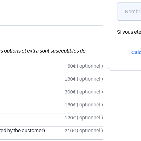
Si vous êt
des options et extra sont susceptibles de
Calc
50€
( optionnel )
180€
( optionnel )
300€
( optionnel )
150€
( optionnel )
120€
( optionnel )
red by the customer)
210€
( optionnel )