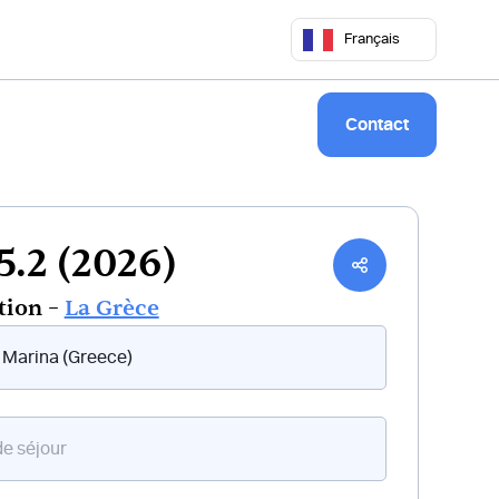
 50 68
commercial@keepsailing.com
Français
Notre univers
Livre de bord
Contact
 5.2 (2026)
tion –
La Grèce