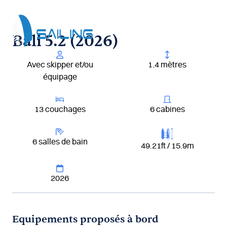
Aller
au
contenu
Bali 5.2 (2026)
Avec skipper et/ou
1.4 mètres
équipage
13 couchages
6 cabines
6 salles de bain
49.21ft / 15.9m
2026
Equipements proposés à bord