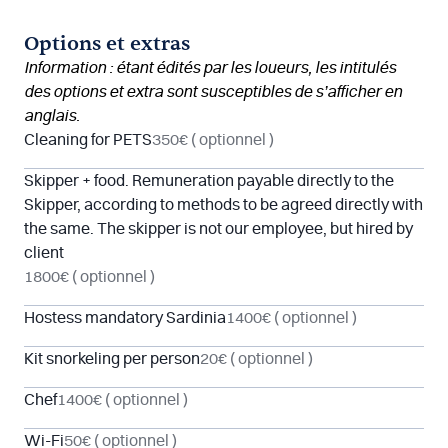
Options et extras
Information : étant édités par les loueurs, les intitulés
des options et extra sont susceptibles de s’afficher en
anglais.
Cleaning for PETS
350€
( optionnel )
Skipper + food. Remuneration payable directly to the
Skipper, according to methods to be agreed directly with
the same. The skipper is not our employee, but hired by
client
1800€
( optionnel )
Hostess mandatory Sardinia
1400€
( optionnel )
Kit snorkeling per person
20€
( optionnel )
Chef
1400€
( optionnel )
Wi-Fi
50€
( optionnel )