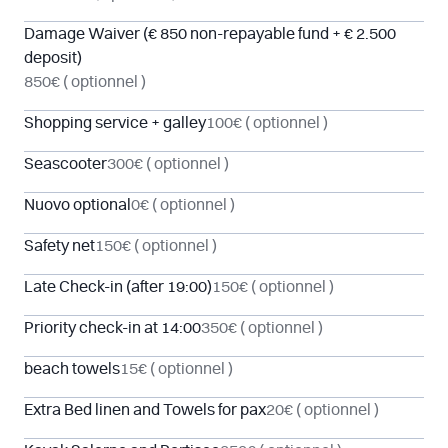
Damage Waiver (€ 850 non-repayable fund + € 2.500
deposit)
850€
( optionnel )
Shopping service + galley
100€
( optionnel )
Seascooter
300€
( optionnel )
Nuovo optional
0€
( optionnel )
Safety net
150€
( optionnel )
Late Check-in (after 19:00)
150€
( optionnel )
Priority check-in at 14:00
350€
( optionnel )
beach towels
15€
( optionnel )
Extra Bed linen and Towels for pax
20€
( optionnel )