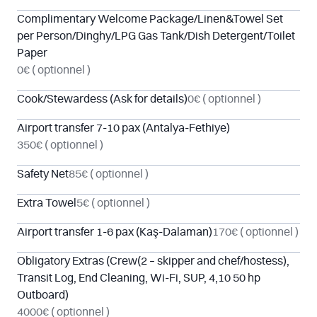
Complimentary Welcome Package/Linen&Towel Set
per Person/Dinghy/LPG Gas Tank/Dish Detergent/Toilet
Paper
0€
( optionnel )
Cook/Stewardess (Ask for details)
0€
( optionnel )
Airport transfer 7-10 pax (Antalya-Fethiye)
350€
( optionnel )
Safety Net
85€
( optionnel )
Extra Towel
5€
( optionnel )
Airport transfer 1-6 pax (Kaş-Dalaman)
170€
( optionnel )
Obligatory Extras (Crew(2 – skipper and chef/hostess),
Transit Log, End Cleaning, Wi-Fi, SUP, 4,10 50 hp
Outboard)
4000€
( optionnel )