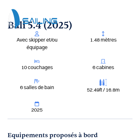
Aller
au
contenu
Bali 5.4 (2025)
Avec skipper et/ou
1.48 mètres
équipage
10 couchages
6 cabines
6 salles de bain
52.49ft / 16.8m
2025
Equipements proposés à bord