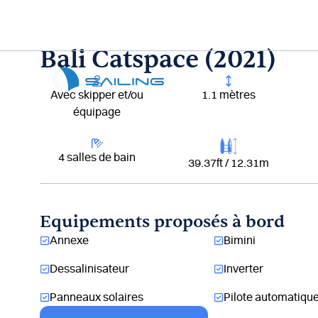
Aller
au
contenu
Bali Catspace (2021)
Lou
Avec skipper et/ou
1.1 mètres
équipage
4 salles de bain
39.37ft / 12.31m
Equipements proposés à bord
Annexe
Bimini
Dessalinisateur
Inverter
Panneaux solaires
Pilote automatiqu