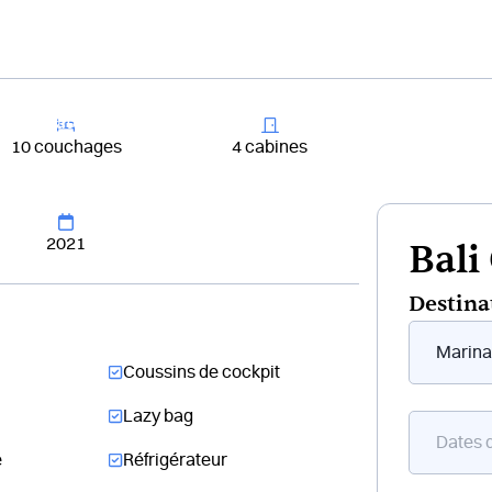
+33 4 81 65
er un bateau
Destinations
Croisières
Chantiers
10 couchages
4 cabines
2021
Bali
Destina
Form
flottant
Coussins de cockpit
bateau
Lazy bag
e
Réfrigérateur