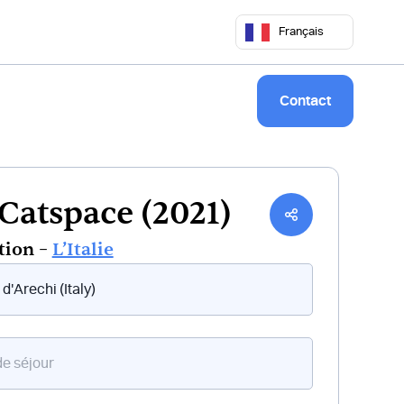
 50 68
commercial@keepsailing.com
Français
Notre univers
Livre de bord
Contact
 Catspace (2021)
tion –
L’Italie