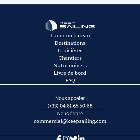
rachat de franchise auprès de notre partenaire Ouest
L’avitaillement (certains loueurs proposent une option
Assurances.
avitaillement)
Le gasoil
L’essence pour l’annexe
Les frais de port et de mouillage
Louer un bateau
Les frais d’acheminement vers/de la base de départ
Destinations
Croisières
Chantiers
Notre univers
Livre de bord
FAQ
Nous appeler
(+33) 04 81 65 50 68
Nous écrire
commercial@keepsailing.com