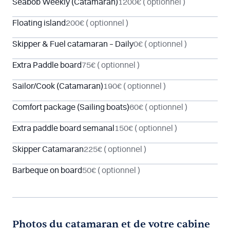
Seabob Weekly (Catamaran)
1200€
( optionnel )
Floating island
200€
( optionnel )
Skipper & Fuel catamaran – Daily
0€
( optionnel )
Extra Paddle board
75€
( optionnel )
Sailor/Cook (Catamaran)
190€
( optionnel )
Comfort package (Sailing boats)
60€
( optionnel )
Extra paddle board semanal
150€
( optionnel )
Skipper Catamaran
225€
( optionnel )
Barbeque on board
50€
( optionnel )
Photos du catamaran et de votre cabine