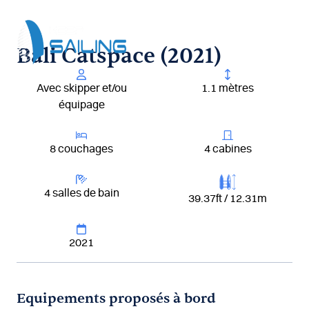
Aller
au
contenu
Bali Catspace (2021)
Avec skipper et/ou
1.1 mètres
équipage
8 couchages
4 cabines
4 salles de bain
39.37ft / 12.31m
2021
Equipements proposés à bord