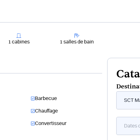
+33 4 81 65
er un bateau
Destinations
Croisières
Chantiers
1 cabines
1 salles de bain
Cata
Destina
Form
Barbecue
flottant
bateau
Chauffage
Convertisseur