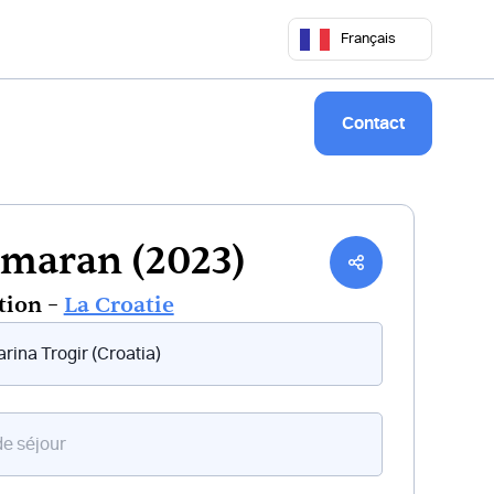
 50 68
commercial@keepsailing.com
Français
Notre univers
Livre de bord
Contact
maran (2023)
tion –
La Croatie