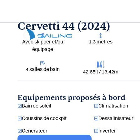
Aller
au
contenu
Cervetti 44 (2024)
Lou
Avec skipper et/ou
1.3 mètres
équipage
4 salles de bain
42.65ft / 13.42m
Equipements proposés à bord
Bain de soleil
Climatisation
Coussins de cockpit
Dessalinisateur
Générateur
Inverter