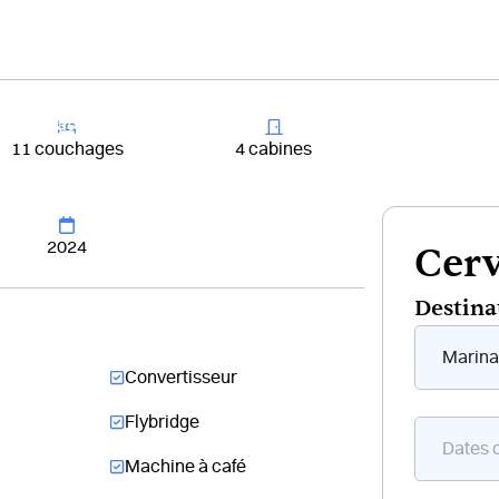
+33 4 81 65
er un bateau
Destinations
Croisières
Chantiers
11 couchages
4 cabines
2024
Cerv
Destina
Form
flottant
Convertisseur
bateau
Flybridge
Machine à café