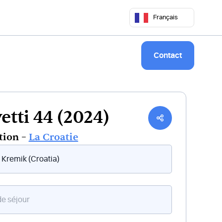
 50 68
commercial@keepsailing.com
Français
Notre univers
Livre de bord
Contact
etti 44 (2024)
tion –
La Croatie