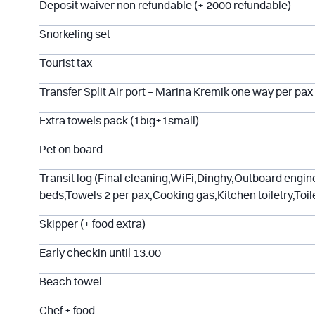
Deposit waiver non refundable (+ 2000 refundable)
Snorkeling set
Tourist tax
Transfer Split Air port – Marina Kremik one way per pax
Extra towels pack (1big+1small)
Pet on board
Transit log (Final cleaning,WiFi,Dinghy,Outboard engin
beds,Towels 2 per pax,Cooking gas,Kitchen toiletry,Toil
Skipper (+ food extra)
Early checkin until 13:00
Beach towel
Chef + food