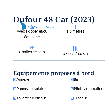
Aller
au
contenu
Dufour 48 Cat (2023)
Lou
Avec skipper et/ou
1.3 mètres
équipage
5 salles de bain
45.93ft / 14.6m
Equipements proposés à bord
Annexe
Bimini
Panneaux solaires
Pilote automatiqu
Toilette électrique
Traceur