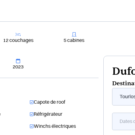
+33 4 81 65
er un bateau
Destinations
Croisières
Chantiers
12 couchages
5 cabines
2023
Dufo
Destina
Form
flottant
Capote de roof
bateau
e
Réfrigérateur
Winchs électriques