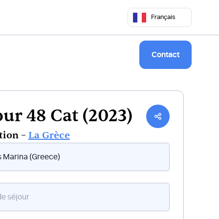
 50 68
commercial@keepsailing.com
Français
Notre univers
Livre de bord
Contact
ur 48 Cat (2023)
tion –
La Grèce