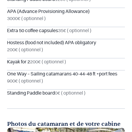
APA (Advance Provisioning Allowance)
3000€
( optionnel )
Extra 50 coffee capsules
35€
( optionnel )
Hostess (food not included) APA obligatory
200€
( optionnel )
Kayak for 2
200€
( optionnel )
One Way – Sailing catamarans 40-44-48 ft +port fees
900€
( optionnel )
Standing Paddle board
0€
( optionnel )
Photos du catamaran et de votre cabine