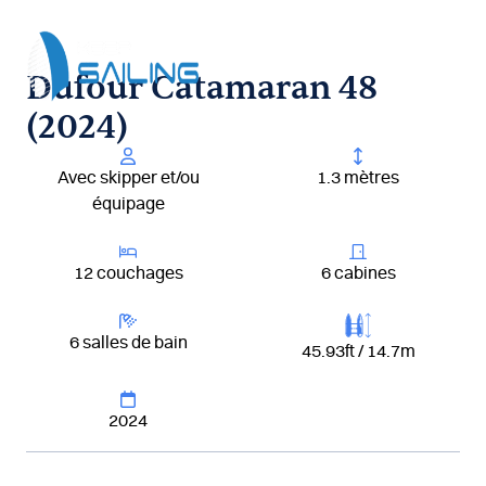
Aller
au
contenu
Dufour Catamaran 48
(2024)
Avec skipper et/ou
1.3 mètres
équipage
12 couchages
6 cabines
6 salles de bain
45.93ft / 14.7m
2024