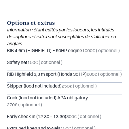
Options et extras
Information : étant édités par les loueurs, les intitulés
des options et extra sont susceptibles de s’afficher en
anglais.
RIB 4.6m (HIGHFIELD) + 50HP engine
1000€
( optionnel )
Safety net
150€
( optionnel )
RIB Highfield 3,3 m sport (Honda 30 HP)
600€
( optionnel )
Skipper (food not included)
250€
( optionnel )
Cook (food not included) APA obligatory
270€
( optionnel )
Early check in (12:30 – 13:30)
300€
( optionnel )
Extra bed linen and towels
150€
( optionnel )