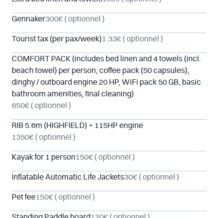
Gennaker
300€
( optionnel )
Tourist tax (per pax/week)
1.33€
( optionnel )
COMFORT PACK (includes bed linen and 4 towels (incl.
beach towel) per person, coffee pack (50 capsules),
dinghy / outboard engine 20 HP, WiFi pack 50 GB, basic
bathroom amenities, final cleaning)
650€
( optionnel )
RIB 5.6m (HIGHFIELD) + 115HP engine
1350€
( optionnel )
Kayak for 1 person
150€
( optionnel )
Inflatable Automatic Life Jackets
30€
( optionnel )
Pet fee
150€
( optionnel )
Standing Paddle board
120€
( optionnel )