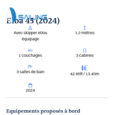
Aller
au
contenu
Elba 45 (2024)
Avec skipper et/ou
1.2 mètres
équipage
1 couchages
3 cabines
3 salles de bain
42.65ft / 13.45m
2024
Equipements proposés à bord