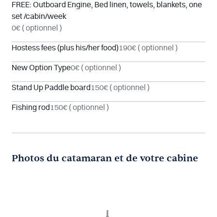
FREE: Outboard Engine, Bed linen, towels, blankets, one
set /cabin/week
0€
( optionnel )
Hostess fees (plus his/her food)
190€
( optionnel )
New Option Type
0€
( optionnel )
Stand Up Paddle board
150€
( optionnel )
Fishing rod
150€
( optionnel )
Photos du catamaran et de votre cabine