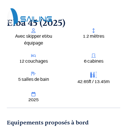
Aller
au
contenu
Elba 45 (2025)
Avec skipper et/ou
1.2 mètres
équipage
12 couchages
6 cabines
5 salles de bain
42.65ft / 13.45m
2025
Equipements proposés à bord