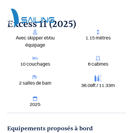
Aller
au
contenu
Excess 11 (2025)
Avec skipper et/ou
1.15 mètres
équipage
10 couchages
6 cabines
2 salles de bain
36.09ft / 11.33m
2025
Equipements proposés à bord