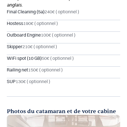
anglais.
Final Cleaning (5a)
240€
( optionnel )
Hostess
190€
( optionnel )
Outboard Engine
100€
( optionnel )
Skipper
210€
( optionnel )
WiFi spot (10 GB)
50€
( optionnel )
Railing net
150€
( optionnel )
SUP
130€
( optionnel )
Photos du catamaran et de votre cabine