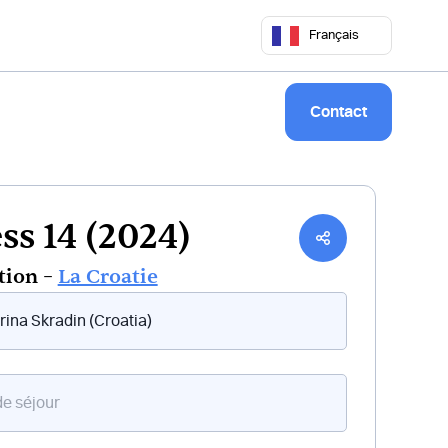
 50 68
commercial@keepsailing.com
Français
Notre univers
Livre de bord
Contact
ss 14 (2024)
tion –
La Croatie