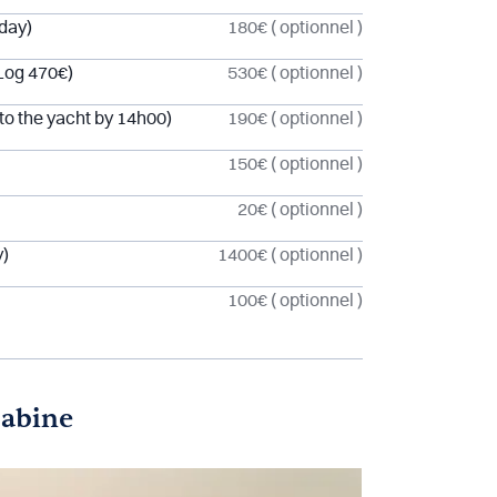
 day)
180€
( optionnel )
Log 470€)
530€
( optionnel )
o the yacht by 14h00)
190€
( optionnel )
150€
( optionnel )
20€
( optionnel )
y)
1400€
( optionnel )
100€
( optionnel )
cabine