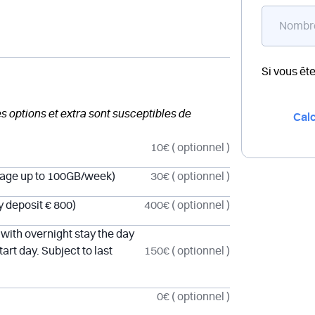
Si vous êt
des options et extra sont susceptibles de
Calc
10€
( optionnel )
rage up to 100GB/week)
30€
( optionnel )
y deposit € 800)
400€
( optionnel )
th overnight stay the day
art day. Subject to last
150€
( optionnel )
0€
( optionnel )