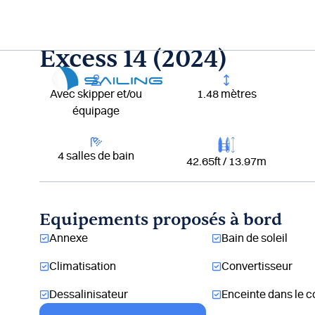
Aller
au
contenu
Excess 14 (2024)
Lou
Avec skipper et/ou
1.48 mètres
équipage
4 salles de bain
42.65ft / 13.97m
Equipements proposés à bord
Annexe
Bain de soleil
Climatisation
Convertisseur
Dessalinisateur
Enceinte dans le c