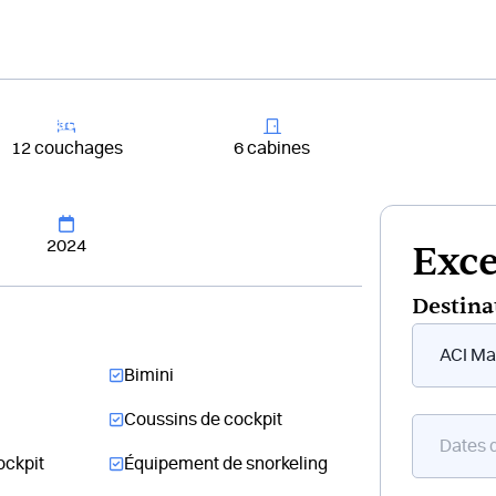
+33 4 81 65
er un bateau
Destinations
Croisières
Chantiers
12 couchages
6 cabines
2024
Exce
Destina
Form
flottant
Bimini
bateau
Coussins de cockpit
ockpit
Équipement de snorkeling