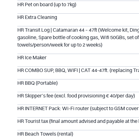
HR Pet on board (up to 7kg)
HR Extra Cleaning
HR Transit Log | Catamaran 44 – 47ft (Welcome kit, Dingh
gasoline, Spare bottle of cooking gas, Wifi 50GBs, set of
towels/person/week for up to 2 weeks)
HR Ice Maker
HR COMBO SUP, BBQ, WIFI | CAT 44-47ft. (replacing Tr
HR BBQ (Portable)
HR Skipper’s fee (excl. food provisioning € 40/per day)
HR INTERNET Pack: Wi-Fi router (subject to GSM cove
HR Tourist tax (final amount advised and payable at the
HR Beach Towels (rental)