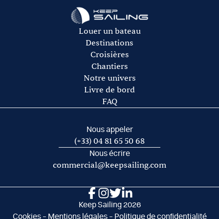
Le gasoil
L’essence pour l’annexe
Les frais de port et de mouillage
Louer un bateau
Les frais d’acheminement vers/de la base de départ
Destinations
Croisières
Chantiers
Notre univers
Livre de bord
FAQ
Nous appeler
(+33) 04 81 65 50 68
Nous écrire
commercial@keepsailing.com
Keep Sailing 2026
Cookies
–
Mentions légales
–
Politique de confidentialité