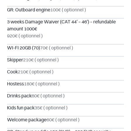
GR: Outboard engine
100€
( optionnel )
3 weeks Damage Waiver (CAT 44′ – 46′) – refundable
amount 1000€
920€
( optionnel )
WI-FI 20GB (70)
70€
( optionnel )
Skipper
210€
( optionnel )
Cook
210€
( optionnel )
Hostess
180€
( optionnel )
Drinks pack
60€
( optionnel )
Kids fun pack
35€
( optionnel )
Welcome package
60€
( optionnel )