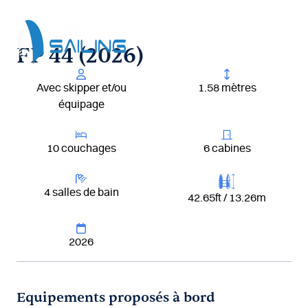
Aller
au
contenu
FP 44 (2026)
Avec skipper et/ou
1.58 mètres
équipage
10 couchages
6 cabines
4 salles de bain
42.65ft / 13.26m
2026
Equipements proposés à bord