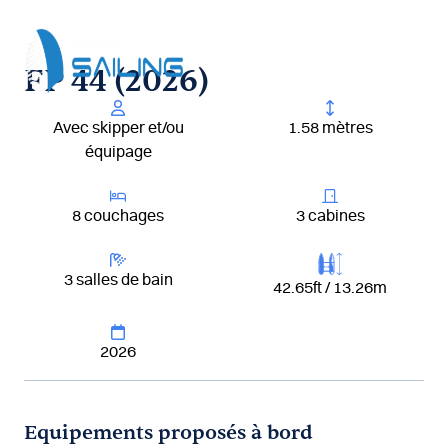
Aller
au
contenu
FP 44 (2026)
Avec skipper et/ou
1.58 mètres
équipage
8 couchages
3 cabines
3 salles de bain
42.65ft / 13.26m
2026
Equipements proposés à bord