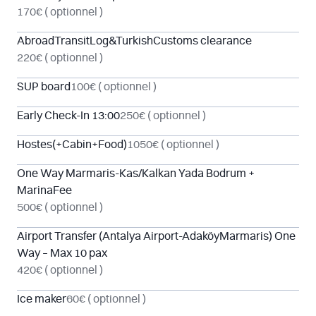
170€
( optionnel )
AbroadTransitLog&TurkishCustoms clearance
220€
( optionnel )
SUP board
100€
( optionnel )
Early Check-In 13:00
250€
( optionnel )
Hostes(+Cabin+Food)
1050€
( optionnel )
One Way Marmaris-Kas/Kalkan Yada Bodrum +
MarinaFee
500€
( optionnel )
Airport Transfer (Antalya Airport-AdaköyMarmaris) One
Way – Max 10 pax
420€
( optionnel )
Ice maker
60€
( optionnel )