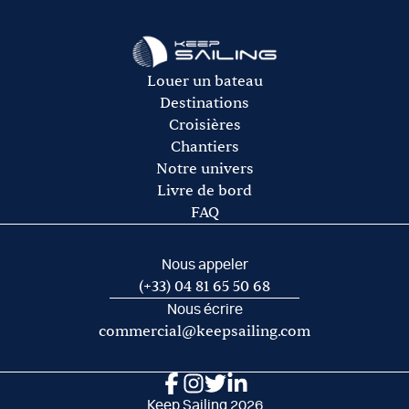
Assurances.
avitaillement)
Le gasoil
L’essence pour l’annexe
Les frais de port et de mouillage
Louer un bateau
Les frais d’acheminement vers/de la base de départ
Destinations
Croisières
Chantiers
Notre univers
Livre de bord
FAQ
Nous appeler
(+33) 04 81 65 50 68
Nous écrire
commercial@keepsailing.com
Keep Sailing 2026