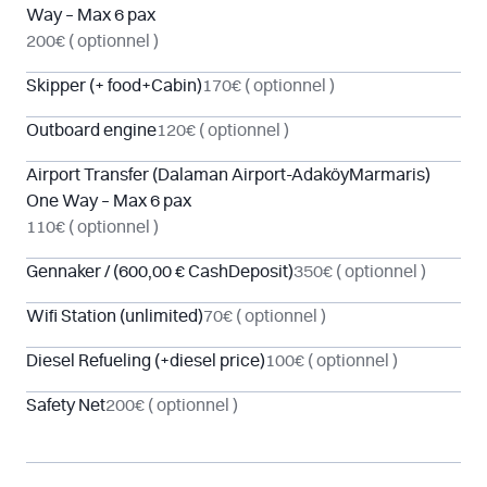
Way – Max 6 pax
200€
( optionnel )
Skipper (+ food+Cabin)
170€
( optionnel )
Outboard engine
120€
( optionnel )
Airport Transfer (Dalaman Airport-AdaköyMarmaris)
One Way – Max 6 pax
110€
( optionnel )
Gennaker / (600,00 € CashDeposit)
350€
( optionnel )
Wifi Station (unlimited)
70€
( optionnel )
Diesel Refueling (+diesel price)
100€
( optionnel )
Safety Net
200€
( optionnel )