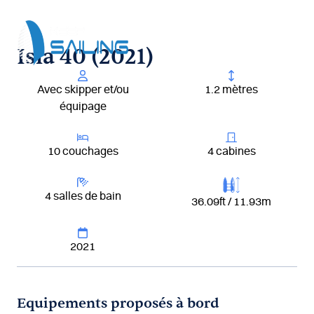
Aller
au
contenu
Isla 40 (2021)
Avec skipper et/ou
1.2 mètres
équipage
10 couchages
4 cabines
4 salles de bain
36.09ft / 11.93m
2021
Equipements proposés à bord