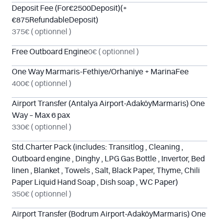
Deposit Fee (For€2500Deposit)(+
€875RefundableDeposit)
375€
( optionnel )
Free Outboard Engine
0€
( optionnel )
One Way Marmaris-Fethiye/Orhaniye + MarinaFee
400€
( optionnel )
Airport Transfer (Antalya Airport-AdaköyMarmaris) One
Way – Max 6 pax
330€
( optionnel )
Std.Charter Pack (includes: Transitlog , Cleaning ,
Outboard engine , Dinghy , LPG Gas Bottle , Invertor, Bed
linen , Blanket , Towels , Salt, Black Paper, Thyme, Chili
Paper Liquid Hand Soap , Dish soap , WC Paper)
350€
( optionnel )
Airport Transfer (Bodrum Airport-AdaköyMarmaris) One