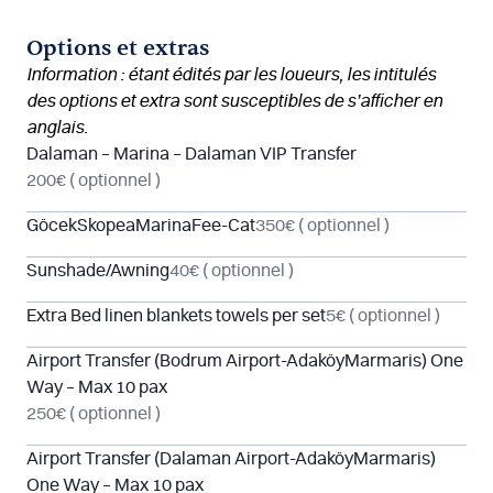
Options et extras
Information : étant édités par les loueurs, les intitulés
des options et extra sont susceptibles de s’afficher en
anglais.
Dalaman – Marina – Dalaman VIP Transfer
200€
( optionnel )
GöcekSkopeaMarinaFee-Cat
350€
( optionnel )
Sunshade/Awning
40€
( optionnel )
Extra Bed linen blankets towels per set
5€
( optionnel )
Airport Transfer (Bodrum Airport-AdaköyMarmaris) One
Way – Max 10 pax
250€
( optionnel )
Airport Transfer (Dalaman Airport-AdaköyMarmaris)
One Way – Max 10 pax