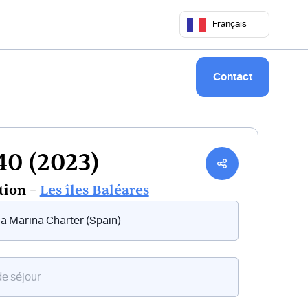
 50 68
commercial@keepsailing.com
Français
Notre univers
Livre de bord
Contact
 40 (2023)
tion –
Les îles Baléares