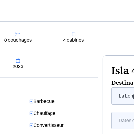
+33 4 81 65
er un bateau
Destinations
Croisières
Chantiers
8 couchages
4 cabines
2023
Isla
Destina
Form
flottant
Barbecue
bateau
Chauffage
Convertisseur