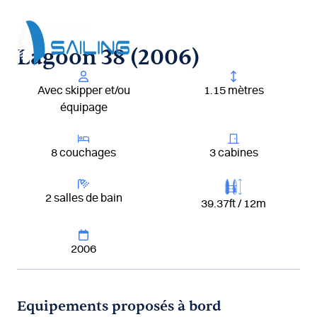
Aller
au
contenu
Lagoon 38 (2006)
Avec skipper et/ou
1.15 mètres
équipage
8 couchages
3 cabines
2 salles de bain
39.37ft / 12m
2006
Equipements proposés à bord