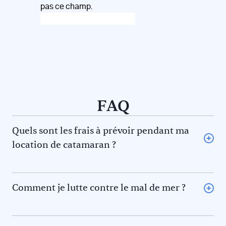
pas ce champ.
FAQ
Quels sont les frais à prévoir pendant ma
location de catamaran ?
L’avitaillement (certains loueurs proposent une option
avitaillement) ou repas au restaurant pour vous et le
skipper et/ou hôtesse
Comment je lutte contre le mal de mer ?
Le gasoil
La règle des 5F pour éviter le mal de mer. En effet il y a 5
L’essence pour l’annexe
phénomènes qui contribuent au mal de mer. Prévenez-
Les frais de port et de mouillage
les !