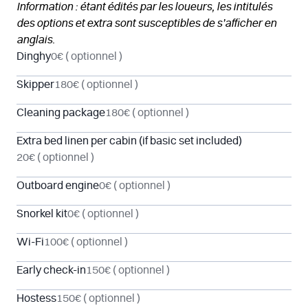
Information : étant édités par les loueurs, les intitulés
des options et extra sont susceptibles de s’afficher en
anglais.
Dinghy
0€
( optionnel )
Skipper
180€
( optionnel )
Cleaning package
180€
( optionnel )
Extra bed linen per cabin (if basic set included)
20€
( optionnel )
Outboard engine
0€
( optionnel )
Snorkel kit
0€
( optionnel )
Wi-Fi
100€
( optionnel )
Early check-in
150€
( optionnel )
Hostess
150€
( optionnel )