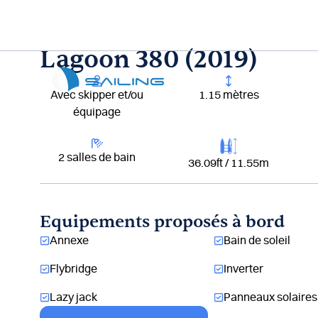
Aller
au
contenu
Lagoon 380 (2019)
Lou
Avec skipper et/ou
1.15 mètres
équipage
2 salles de bain
36.09ft / 11.55m
Equipements proposés à bord
Annexe
Bain de soleil
Flybridge
Inverter
Lazy jack
Panneaux solaires