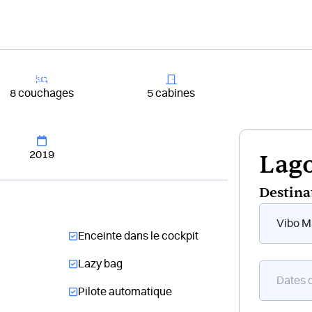
+33 4 81 65
er un bateau
Destinations
Croisières
Chantiers
8 couchages
5 cabines
2019
Lago
Destina
Form
flottant
Enceinte dans le cockpit
bateau
Lazy bag
Pilote automatique