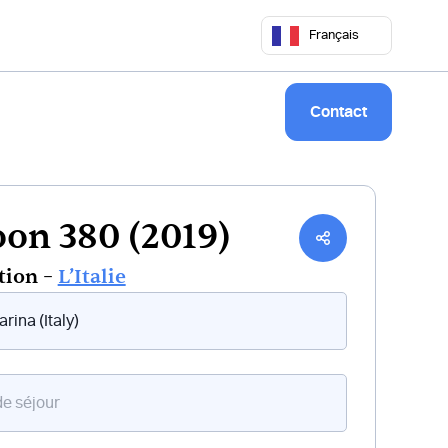
 50 68
commercial@keepsailing.com
Français
Notre univers
Livre de bord
Contact
on 380 (2019)
tion –
L’Italie