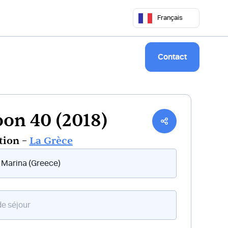
 50 68
commercial@keepsailing.com
Français
Notre univers
Livre de bord
Contact
on 40 (2018)
tion –
La Grèce