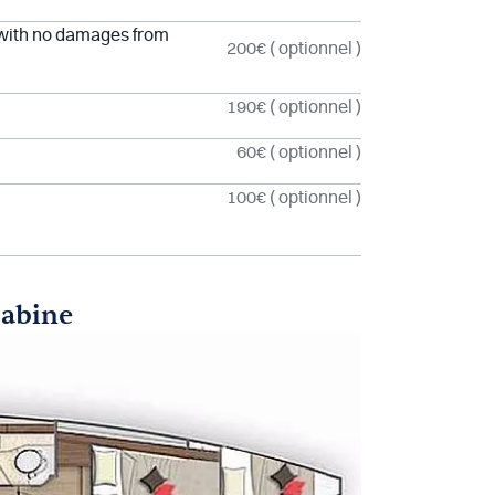
 with no damages from
200€
( optionnel )
190€
( optionnel )
60€
( optionnel )
100€
( optionnel )
cabine