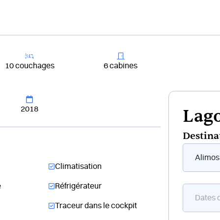
+33 4 81 65
er un bateau
Destinations
Croisières
Chantiers
10 couchages
6 cabines
2018
Lago
Destina
Form
flottant
Climatisation
bateau
e
Réfrigérateur
Traceur dans le cockpit