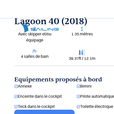
Aller
au
contenu
Lagoon 40 (2018)
Lou
Avec skipper et/ou
1.35 mètres
équipage
4 salles de bain
39.37ft / 12.1m
Equipements proposés à bord
Annexe
Bimini
Enceinte dans le cockpit
Pilote automatiqu
Teck dans le cockpit
Toilette électrique