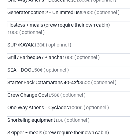
One Way Athens – Dodecanese
1000€
( optionnel )
Generator option 2 – Unlimited use
200€
( optionnel )
Hostess + meals (crew require their own cabin)
190€
( optionnel )
SUP /KAYAK
130€
( optionnel )
Grill / Barbeque / Plancha
100€
( optionnel )
SEA – DOO
150€
( optionnel )
Starter Pack Catamarans 40-43ft
350€
( optionnel )
Crew Change Cost
150€
( optionnel )
One Way Athens – Cyclades
1000€
( optionnel )
Snorkeling equipment
10€
( optionnel )
Skipper + meals (crew require their own cabin)