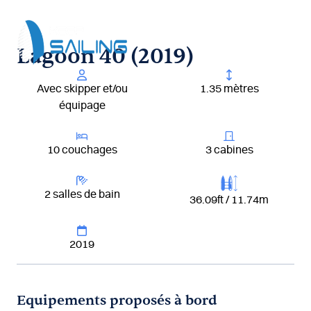
Aller
au
contenu
Lagoon 40 (2019)
Avec skipper et/ou
1.35 mètres
équipage
10 couchages
3 cabines
2 salles de bain
36.09ft / 11.74m
2019
Equipements proposés à bord