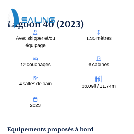
Aller
au
contenu
Lagoon 40 (2023)
Avec skipper et/ou
1.35 mètres
équipage
12 couchages
6 cabines
4 salles de bain
36.09ft / 11.74m
2023
Equipements proposés à bord