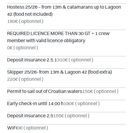
Hostess 25/26 – from 13m & catamarans up to Lagoon
42 (food not included)
180€
( optionnel )
REQUIRED LICENCE MORE THAN 30 GT + 1 crew
member with valid licence obligatory
0€
( optionnel )
Deposit insurance 2.5.1
310€
( optionnel )
Skipper 25/26- from 13m & Lagoon 42 (food extra)
220€
( optionnel )
Permit to sail out of Croatian waters
150€
( optionnel )
Early check-in until 14:00 h
190€
( optionnel )
Deposit insurance 2.5
155€
( optionnel )
WiFi
0€
( optionnel )