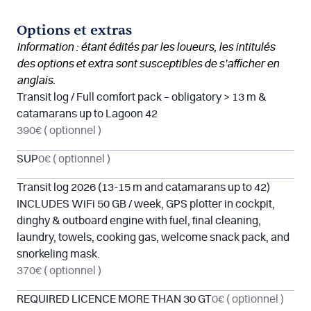
Options et extras
Information : étant édités par les loueurs, les intitulés
des options et extra sont susceptibles de s’afficher en
anglais.
Transit log / Full comfort pack – obligatory > 13 m &
catamarans up to Lagoon 42
390€
( optionnel )
SUP
0€
( optionnel )
Transit log 2026 (13-15 m and catamarans up to 42)
INCLUDES WiFi 50 GB / week, GPS plotter in cockpit,
dinghy & outboard engine with fuel, final cleaning,
laundry, towels, cooking gas, welcome snack pack, and
snorkeling mask.
370€
( optionnel )
REQUIRED LICENCE MORE THAN 30 GT
0€
( optionnel )