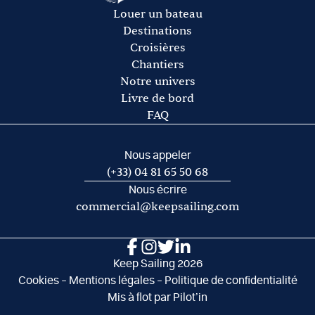
Les frais de port et de mouillage
Louer un bateau
Les frais d’acheminement vers/de la base de départ
Destinations
Croisières
Chantiers
Notre univers
Livre de bord
FAQ
Nous appeler
(+33) 04 81 65 50 68
Nous écrire
commercial@keepsailing.com
Keep Sailing 2026
Cookies
–
Mentions légales
–
Politique de confidentialité
Mis à flot par
Pilot’in