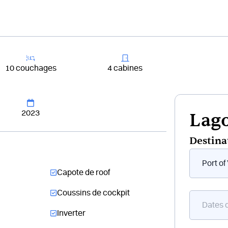
+33 4 81 65
er un bateau
Destinations
Croisières
Chantiers
10 couchages
4 cabines
2023
Lago
Destina
Form
flottant
Capote de roof
bateau
Coussins de cockpit
Inverter