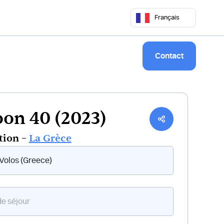
 50 68
commercial@keepsailing.com
Français
Notre univers
Livre de bord
Contact
on 40 (2023)
tion –
La Grèce