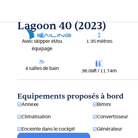
Aller
au
contenu
Lagoon 40 (2023)
Lou
Avec skipper et/ou
1.35 mètres
équipage
4 salles de bain
36.09ft / 11.74m
Equipements proposés à bord
Annexe
Bimini
Climatisation
Convertisseur
Enceinte dans le cockpit
Générateur