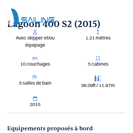
Aller
au
contenu
Lagoon 400 S2 (2015)
Avec skipper et/ou
1.21 mètres
équipage
10 couchages
5 cabines
5 salles de bain
36.09ft / 11.97m
2015
Equipements proposés à bord