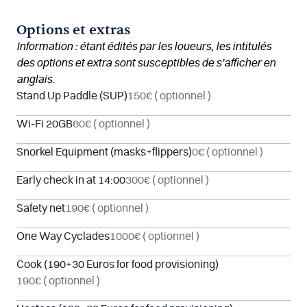
Options et extras
Information : étant édités par les loueurs, les intitulés
des options et extra sont susceptibles de s’afficher en
anglais.
Stand Up Paddle (SUP)
150€
( optionnel )
Wi-Fi 20GB
60€
( optionnel )
Snorkel Equipment (masks+flippers)
0€
( optionnel )
Early check in at 14:00
300€
( optionnel )
Safety net
190€
( optionnel )
One Way Cyclades
1000€
( optionnel )
Cook (190+30 Euros for food provisioning)
190€
( optionnel )