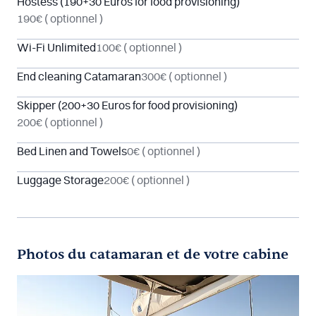
Hostess (190+30 Euros for food provisioning)
190€
( optionnel )
Wi-Fi Unlimited
100€
( optionnel )
End cleaning Catamaran
300€
( optionnel )
Skipper (200+30 Euros for food provisioning)
200€
( optionnel )
Bed Linen and Towels
0€
( optionnel )
Luggage Storage
200€
( optionnel )
Photos du catamaran et de votre cabine