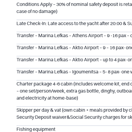
Conditions Apply – 30% of nominal safety deposit is reta
case of no damage)
Late Check-In: Late access to the yacht after 20:00 & 
Transfer – Marina Lefkas – Athens Airport – 9 -16 pax –
Transfer – Marina Lefkas – Aktio Airport – 9 – 16 pax- o
Transfer – Marina Lefkas – Aktio Airport – up to 4 pax- 
Transfer – Marina Lefkas – Igoumenitsa – 5- 8 pax- one
Charter package 4-6 cabin (includes welcome kit, end c
– one set/person/week, extra gas bottle, dinghy, outbo
and electricity at home-base)
Skipper per day & vat (own cabin + meals provided by cl
Security Deposit waiver&Social Security charges for s
Fishing equipment