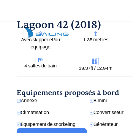
Aller
au
contenu
Lagoon 42 (2018)
Lou
Avec skipper et/ou
1.35 mètres
équipage
4 salles de bain
39.37ft / 12.94m
Equipements proposés à bord
Annexe
Bimini
Climatisation
Convertisseur
Équipement de snorkeling
Générateur