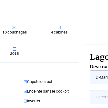
+33 4 81 65
er un bateau
Destinations
Croisières
Chantiers
10 couchages
4 cabines
2018
Lago
Destina
Form
flottant
Capote de roof
bateau
Enceinte dans le cockpit
Inverter