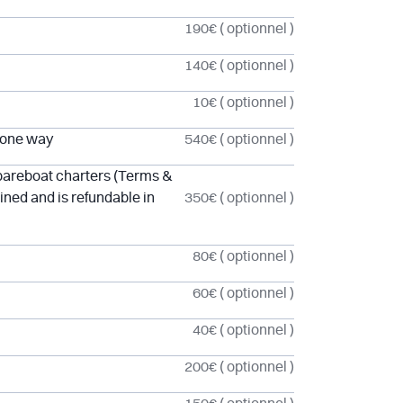
190€
( optionnel )
140€
( optionnel )
10€
( optionnel )
- one way
540€
( optionnel )
 bareboat charters (Terms &
ined and is refundable in
350€
( optionnel )
80€
( optionnel )
60€
( optionnel )
40€
( optionnel )
200€
( optionnel )