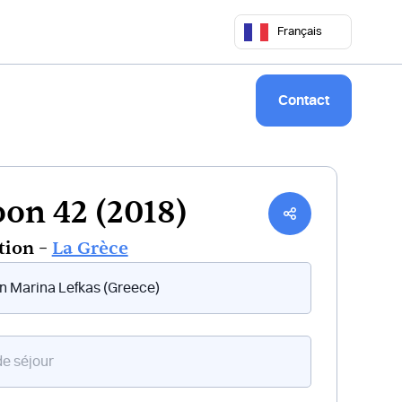
 50 68
commercial@keepsailing.com
Français
Notre univers
Livre de bord
Contact
on 42 (2018)
tion –
La Grèce