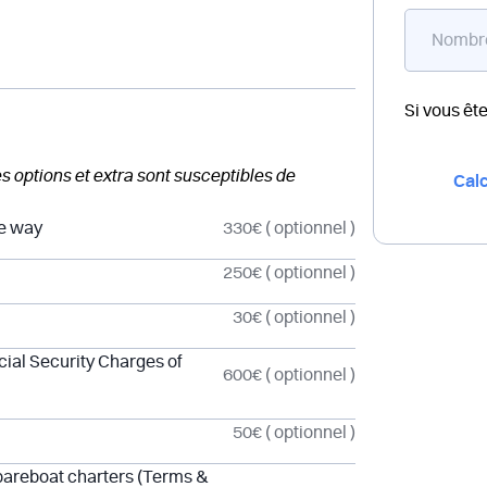
Si vous êt
des options et extra sont susceptibles de
Calc
ne way
330€
( optionnel )
250€
( optionnel )
30€
( optionnel )
cial Security Charges of
600€
( optionnel )
50€
( optionnel )
 bareboat charters (Terms &