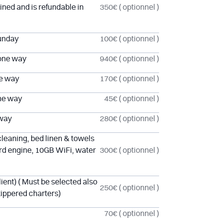
ined and is refundable in
350€
( optionnel )
Sunday
100€
( optionnel )
 one way
940€
( optionnel )
ne way
170€
( optionnel )
one way
45€
( optionnel )
 way
280€
( optionnel )
leaning, bed linen & towels
ard engine, 10GB WiFi, water
300€
( optionnel )
ient) ( Must be selected also
250€
( optionnel )
kippered charters)
70€
( optionnel )