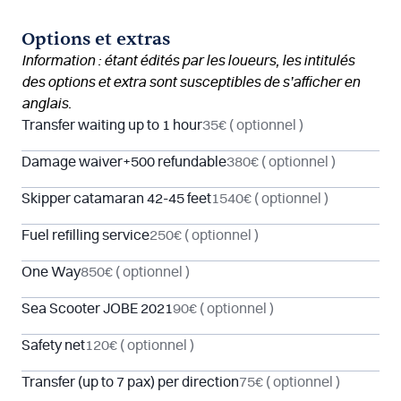
Options et extras
Information : étant édités par les loueurs, les intitulés
des options et extra sont susceptibles de s’afficher en
anglais.
Transfer waiting up to 1 hour
35€
( optionnel )
Damage waiver+500 refundable
380€
( optionnel )
Skipper catamaran 42-45 feet
1540€
( optionnel )
Fuel refilling service
250€
( optionnel )
One Way
850€
( optionnel )
Sea Scooter JOBE 2021
90€
( optionnel )
Safety net
120€
( optionnel )
Transfer (up to 7 pax) per direction
75€
( optionnel )