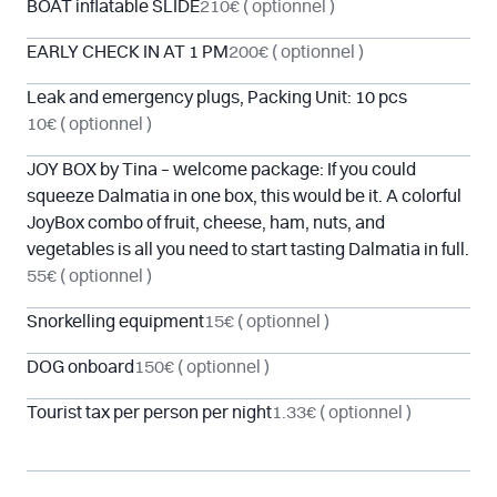
BOAT inflatable SLIDE
210€
( optionnel )
EARLY CHECK IN AT 1 PM
200€
( optionnel )
Leak and emergency plugs, Packing Unit: 10 pcs
10€
( optionnel )
JOY BOX by Tina – welcome package: If you could
squeeze Dalmatia in one box, this would be it. A colorful
JoyBox combo of fruit, cheese, ham, nuts, and
vegetables is all you need to start tasting Dalmatia in full.
55€
( optionnel )
Snorkelling equipment
15€
( optionnel )
DOG onboard
150€
( optionnel )
Tourist tax per person per night
1.33€
( optionnel )