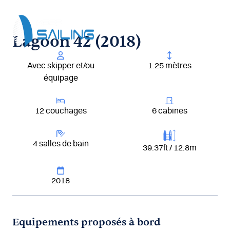
Aller
au
contenu
Lagoon 42 (2018)
Avec skipper et/ou
1.25 mètres
équipage
12 couchages
6 cabines
4 salles de bain
39.37ft / 12.8m
2018
Equipements proposés à bord