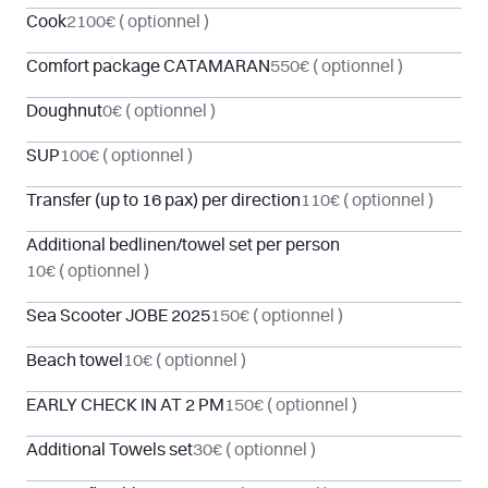
Cook
2100€
( optionnel )
Comfort package CATAMARAN
550€
( optionnel )
Doughnut
0€
( optionnel )
SUP
100€
( optionnel )
Transfer (up to 16 pax) per direction
110€
( optionnel )
Additional bedlinen/towel set per person
10€
( optionnel )
Sea Scooter JOBE 2025
150€
( optionnel )
Beach towel
10€
( optionnel )
EARLY CHECK IN AT 2 PM
150€
( optionnel )
Additional Towels set
30€
( optionnel )