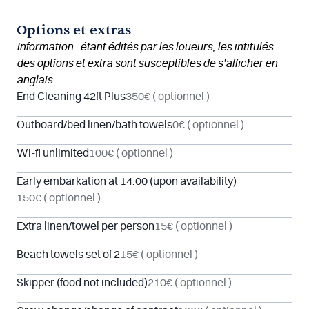
Options et extras
Information : étant édités par les loueurs, les intitulés
des options et extra sont susceptibles de s’afficher en
anglais.
End Cleaning 42ft Plus
350€
( optionnel )
Outboard/bed linen/bath towels
0€
( optionnel )
Wi-fi unlimited
100€
( optionnel )
Early embarkation at 14.00 (upon availability)
150€
( optionnel )
Extra linen/towel per person
15€
( optionnel )
Beach towels set of 2
15€
( optionnel )
Skipper (food not included)
210€
( optionnel )