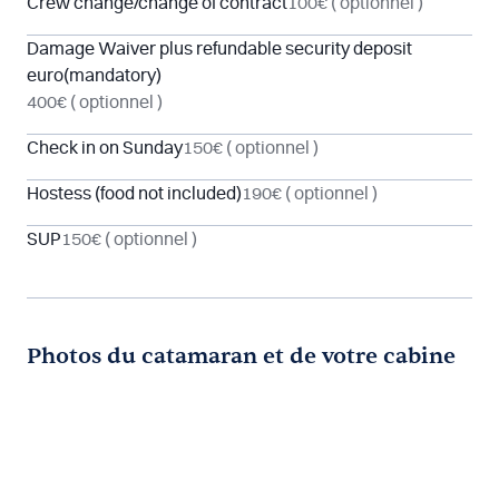
Crew change/change of contract
100€
( optionnel )
Damage Waiver plus refundable security deposit
euro(mandatory)
400€
( optionnel )
Check in on Sunday
150€
( optionnel )
Hostess (food not included)
190€
( optionnel )
SUP
150€
( optionnel )
Photos du catamaran et de votre cabine