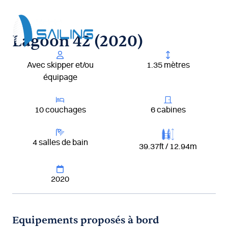
Aller
au
contenu
Lagoon 42 (2020)
Avec skipper et/ou
1.35 mètres
équipage
10 couchages
6 cabines
4 salles de bain
39.37ft / 12.94m
2020
Equipements proposés à bord