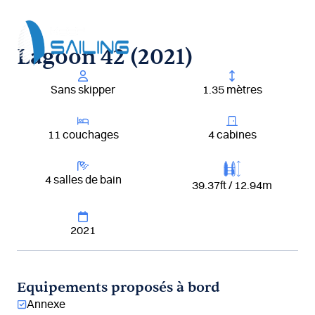
Aller
au
contenu
Lagoon 42 (2021)
Sans skipper
1.35 mètres
11 couchages
4 cabines
4 salles de bain
39.37ft / 12.94m
2021
Equipements proposés à bord
Annexe