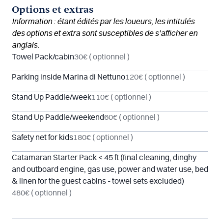
Options et extras
Information : étant édités par les loueurs, les intitulés
des options et extra sont susceptibles de s’afficher en
anglais.
Towel Pack/cabin
30€
( optionnel )
Parking inside Marina di Nettuno
120€
( optionnel )
Stand Up Paddle/week
110€
( optionnel )
Stand Up Paddle/weekend
60€
( optionnel )
Safety net for kids
180€
( optionnel )
Catamaran Starter Pack < 45 ft (final cleaning, dinghy
and outboard engine, gas use, power and water use, bed
& linen for the guest cabins - towel sets excluded)
480€
( optionnel )