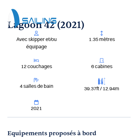
Aller
au
contenu
Lagoon 42 (2021)
Avec skipper et/ou
1.35 mètres
équipage
12 couchages
6 cabines
4 salles de bain
39.37ft / 12.94m
2021
Equipements proposés à bord