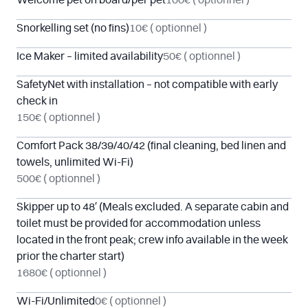
Welcome pet on board/per pet
100€
( optionnel )
Snorkelling set (no fins)
10€
( optionnel )
Ice Maker – limited availability
50€
( optionnel )
SafetyNet with installation – not compatible with early
check in
150€
( optionnel )
Comfort Pack 38/39/40/42 (final cleaning, bed linen and
towels, unlimited Wi-Fi)
500€
( optionnel )
Skipper up to 48′ (Meals excluded. A separate cabin and
toilet must be provided for accommodation unless
located in the front peak; crew info available in the week
prior the charter start)
1680€
( optionnel )
Wi-Fi/Unlimited
0€
( optionnel )