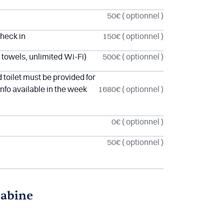
50€
( optionnel )
check in
150€
( optionnel )
 towels, unlimited Wi-Fi)
500€
( optionnel )
 toilet must be provided for
nfo available in the week
1680€
( optionnel )
0€
( optionnel )
50€
( optionnel )
cabine