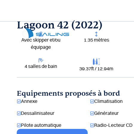
Aller
au
contenu
Lagoon 42 (2022)
Lou
Avec skipper et/ou
1.35 mètres
équipage
4 salles de bain
39.37ft / 12.94m
Equipements proposés à bord
Annexe
Climatisation
Dessalinisateur
Générateur
Pilote automatique
Radio-Lecteur CD