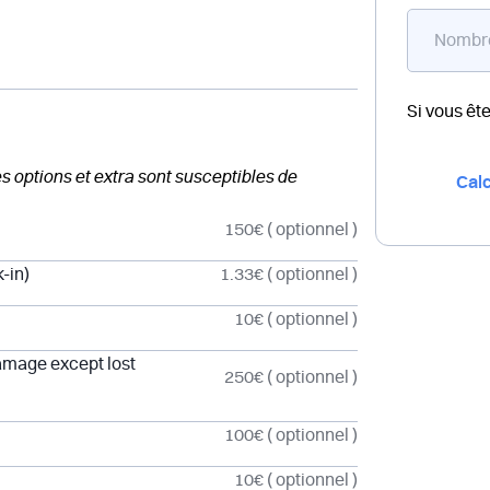
Si vous êt
des options et extra sont susceptibles de
Calc
150€
( optionnel )
-in)
1.33€
( optionnel )
10€
( optionnel )
damage except lost
250€
( optionnel )
100€
( optionnel )
10€
( optionnel )