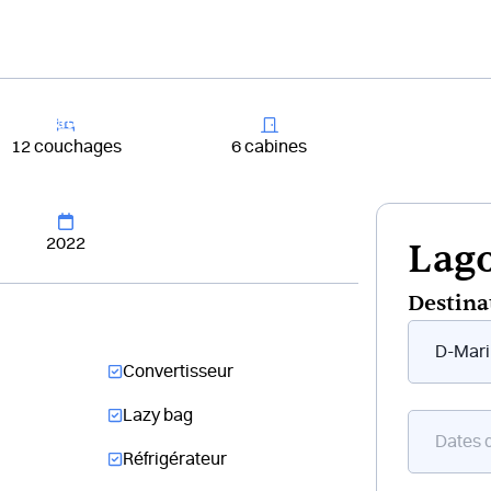
+33 4 81 65
er un bateau
Destinations
Croisières
Chantiers
12 couchages
6 cabines
2022
Lago
Destina
Form
flottant
Convertisseur
bateau
Lazy bag
Réfrigérateur