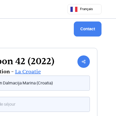
 50 68
commercial@keepsailing.com
Français
Notre univers
Livre de bord
Contact
on 42 (2022)
tion –
La Croatie