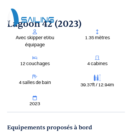
Aller
au
contenu
Lagoon 42 (2023)
Avec skipper et/ou
1.35 mètres
équipage
12 couchages
4 cabines
4 salles de bain
39.37ft / 12.94m
2023
Equipements proposés à bord