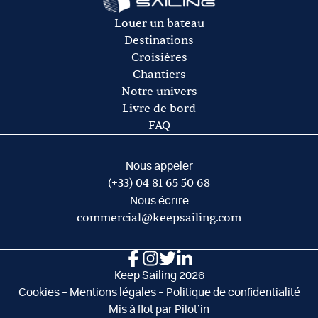
L’essence pour l’annexe
Les frais de port et de mouillage
Louer un bateau
Les frais d’acheminement vers/de la base de départ
Destinations
Croisières
Chantiers
Notre univers
Livre de bord
FAQ
Nous appeler
(+33) 04 81 65 50 68
Nous écrire
commercial@keepsailing.com
Keep Sailing 2026
Cookies
–
Mentions légales
–
Politique de confidentialité
Mis à flot par
Pilot’in