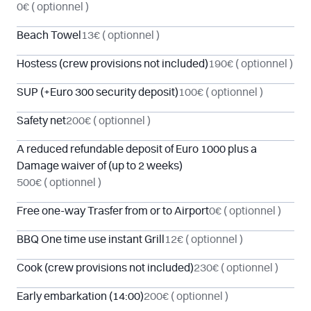
0€
( optionnel )
Beach Towel
13€
( optionnel )
Hostess (crew provisions not included)
190€
( optionnel )
SUP (+Euro 300 security deposit)
100€
( optionnel )
Safety net
200€
( optionnel )
A reduced refundable deposit of Euro 1000 plus a
Damage waiver of (up to 2 weeks)
500€
( optionnel )
Free one-way Trasfer from or to Airport
0€
( optionnel )
BBQ One time use instant Grill
12€
( optionnel )
Cook (crew provisions not included)
230€
( optionnel )
Early embarkation (14:00)
200€
( optionnel )