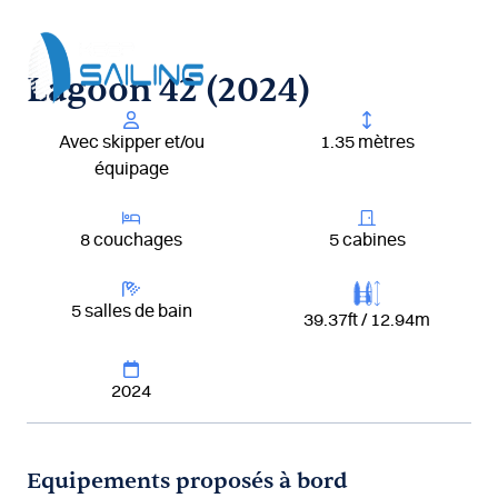
Aller
au
contenu
Lagoon 42 (2024)
Avec skipper et/ou
1.35 mètres
équipage
8 couchages
5 cabines
5 salles de bain
39.37ft / 12.94m
2024
Equipements proposés à bord