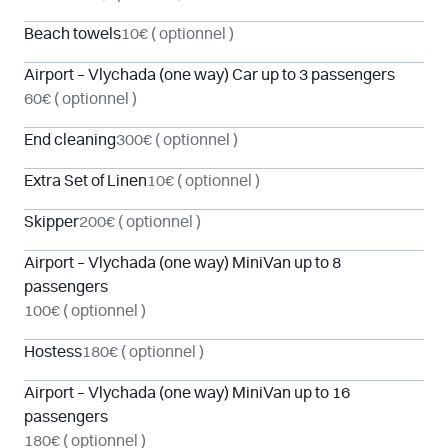
Beach towels
10€
( optionnel )
Airport – Vlychada (one way) Car up to 3 passengers
60€
( optionnel )
End cleaning
300€
( optionnel )
Extra Set of Linen
10€
( optionnel )
Skipper
200€
( optionnel )
Airport – Vlychada (one way) MiniVan up to 8
passengers
100€
( optionnel )
Hostess
180€
( optionnel )
Airport – Vlychada (one way) MiniVan up to 16
passengers
180€
( optionnel )