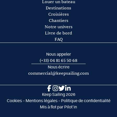
Les frais de port et de mouillage
Louer un bateau
Les frais d’acheminement vers/de la base de départ
Destinations
Croisières
Chantiers
Notre univers
Livre de bord
FAQ
Nous appeler
(+33) 04 81 65 50 68
Nous écrire
commercial@keepsailing.com
Keep Sailing 2026
Cookies
–
Mentions légales
–
Politique de confidentialité
Mis à flot par
Pilot’in