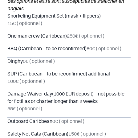
des options et extra sont susceptibles de s’afficher en
anglais.
Snorkeling Equipment Set (mask + flippers)
15€
( optionnel )
One man crew (Caribbean)
250€
( optionnel )
BBQ (Carribean – to be reconfirmed)
80€
( optionnel )
Dinghy
0€
( optionnel )
SUP (Caribbean – to be reconfirmed) additional
100€
( optionnel )
Damage Waiver day(1000 EUR deposit) – not possible
for flotillas or charter longer than 2 weeks
55€
( optionnel )
Outboard Caribbean
0€
( optionnel )
Safety Net Cata (Caribbean)
150€
( optionnel )