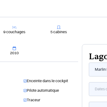
+33 4 81 65
er un bateau
Destinations
Croisières
Chantiers
9 couchages
5 cabines
2010
Lago
Form
flottant
bateau
Enceinte dans le cockpit
Pilote automatique
Traceur