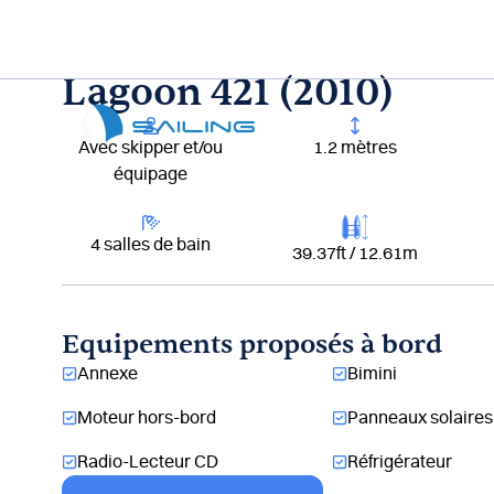
Aller
au
contenu
Lagoon 421 (2010)
Lou
Avec skipper et/ou
1.2 mètres
équipage
4 salles de bain
39.37ft / 12.61m
Equipements proposés à bord
Annexe
Bimini
Moteur hors-bord
Panneaux solaires
Radio-Lecteur CD
Réfrigérateur