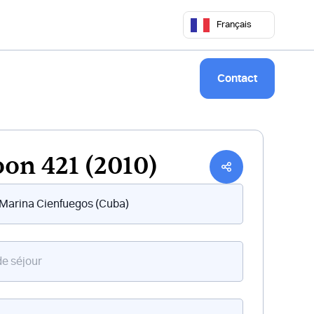
 50 68
commercial@keepsailing.com
Français
Notre univers
Livre de bord
Contact
on 421 (2010)