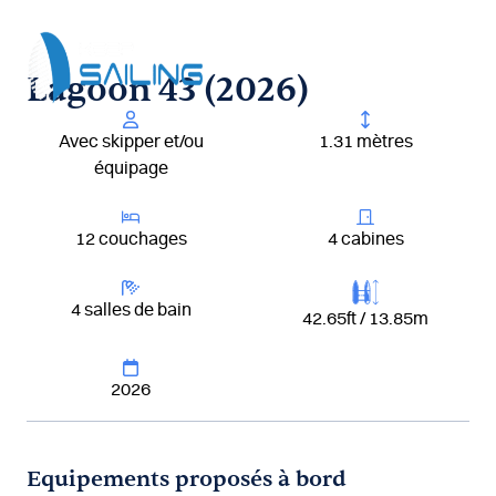
Aller
au
contenu
Lagoon 43 (2026)
Avec skipper et/ou
1.31 mètres
équipage
12 couchages
4 cabines
4 salles de bain
42.65ft / 13.85m
2026
Equipements proposés à bord