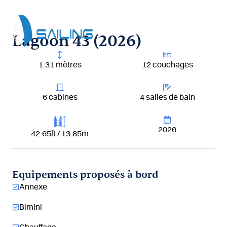
Aller
au
contenu
Lagoon 43 (2026)
1.31 mètres
12 couchages
6 cabines
4 salles de bain
2026
42.65ft / 13.85m
Equipements proposés à bord
Annexe
Bimini