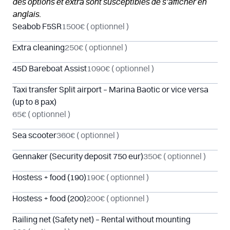
des options et extra sont susceptibles de s’afficher en
anglais.
Seabob F5SR
1500€
( optionnel )
Extra cleaning
250€
( optionnel )
45D Bareboat Assist
1090€
( optionnel )
Taxi transfer Split airport – Marina Baotic or vice versa
(up to 8 pax)
65€
( optionnel )
Sea scooter
360€
( optionnel )
Gennaker (Security deposit 750 eur)
350€
( optionnel )
Hostess + food (190)
190€
( optionnel )
Hostess + food (200)
200€
( optionnel )
Railing net (Safety net) – Rental without mounting