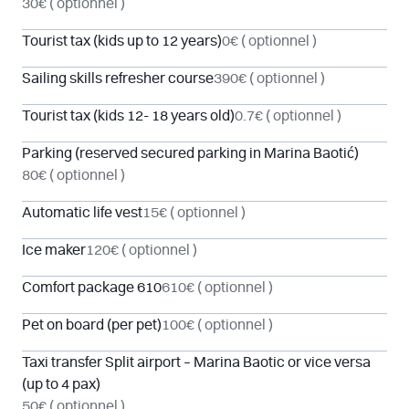
30€
( optionnel )
Tourist tax (kids up to 12 years)
0€
( optionnel )
Sailing skills refresher course
390€
( optionnel )
Tourist tax (kids 12- 18 years old)
0.7€
( optionnel )
Parking (reserved secured parking in Marina Baotić)
80€
( optionnel )
Automatic life vest
15€
( optionnel )
Ice maker
120€
( optionnel )
Comfort package 610
610€
( optionnel )
Pet on board (per pet)
100€
( optionnel )
Taxi transfer Split airport – Marina Baotic or vice versa
(up to 4 pax)
50€
( optionnel )