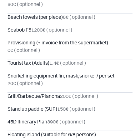
80€
( optionnel )
Beach towels (per piece)
8€
( optionnel )
Seabob F5
1200€
( optionnel )
Provisioning (+ invoice from the supermarket)
0€
( optionnel )
Tourist tax (Adults)
1.4€
( optionnel )
Snorkelling equipment fin, mask,snorkel / per set
20€
( optionnel )
Grill/Barbecue/Plancha
200€
( optionnel )
Stand up paddle (SUP)
150€
( optionnel )
45D Itinerary Plan
390€
( optionnel )
Floating island (suitable for 6/8 persons)