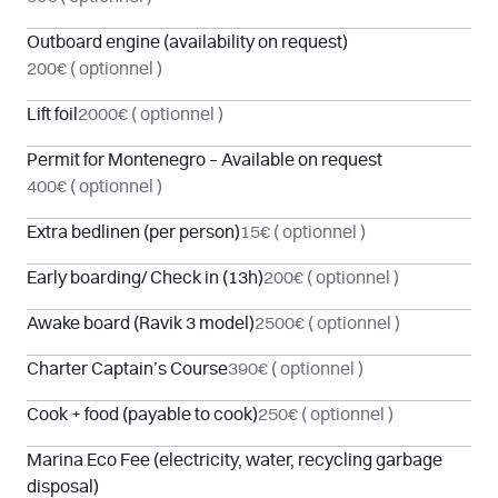
Outboard engine (availability on request)
200€
( optionnel )
Lift foil
2000€
( optionnel )
Permit for Montenegro – Available on request
400€
( optionnel )
Extra bedlinen (per person)
15€
( optionnel )
Early boarding/ Check in (13h)
200€
( optionnel )
Awake board (Ravik 3 model)
2500€
( optionnel )
Charter Captain’s Course
390€
( optionnel )
Cook + food (payable to cook)
250€
( optionnel )
Marina Eco Fee (electricity, water, recycling garbage
disposal)