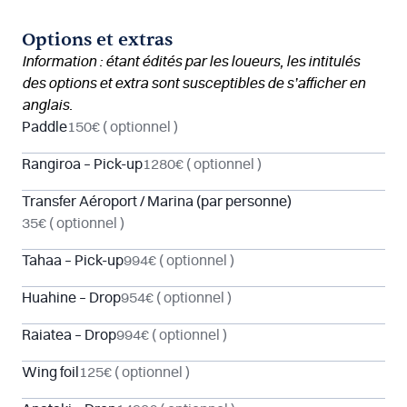
Options et extras
Information : étant édités par les loueurs, les intitulés
des options et extra sont susceptibles de s’afficher en
anglais.
Paddle
150€
( optionnel )
Rangiroa – Pick-up
1280€
( optionnel )
Transfer Aéroport / Marina (par personne)
35€
( optionnel )
Tahaa – Pick-up
994€
( optionnel )
Huahine – Drop
954€
( optionnel )
Raiatea – Drop
994€
( optionnel )
Wing foil
125€
( optionnel )