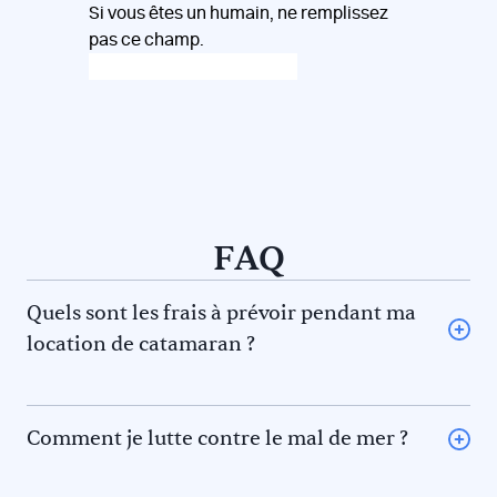
Si vous êtes un humain, ne remplissez
pas ce champ.
FAQ
Quels sont les frais à prévoir pendant ma
location de catamaran ?
L’avitaillement (certains loueurs proposent une option
avitaillement) ou repas au restaurant pour vous et le
skipper et/ou hôtesse
Comment je lutte contre le mal de mer ?
Le gasoil
La règle des 5F pour éviter le mal de mer. En effet il y a 5
L’essence pour l’annexe
phénomènes qui contribuent au mal de mer. Prévenez-