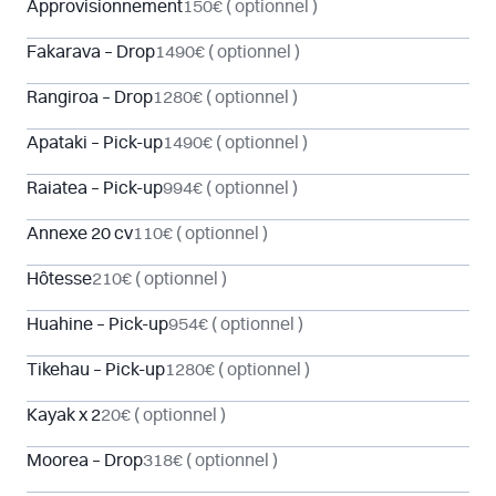
Approvisionnement
150€
( optionnel )
Fakarava – Drop
1490€
( optionnel )
Rangiroa – Drop
1280€
( optionnel )
Apataki – Pick-up
1490€
( optionnel )
Raiatea – Pick-up
994€
( optionnel )
Annexe 20 cv
110€
( optionnel )
Hôtesse
210€
( optionnel )
Huahine – Pick-up
954€
( optionnel )
Tikehau – Pick-up
1280€
( optionnel )
Kayak x 2
20€
( optionnel )
Moorea – Drop
318€
( optionnel )