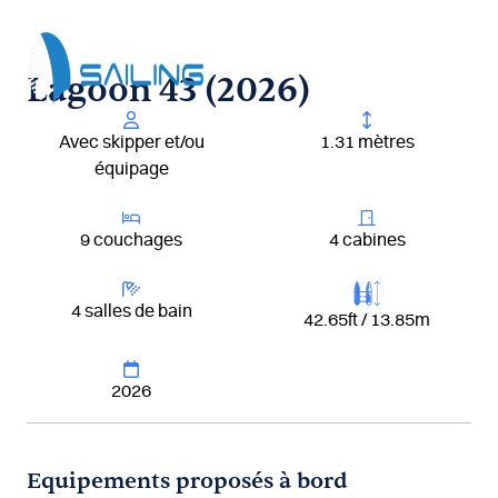
Aller
au
contenu
Lagoon 43 (2026)
Avec skipper et/ou
1.31 mètres
équipage
9 couchages
4 cabines
4 salles de bain
42.65ft / 13.85m
2026
Equipements proposés à bord