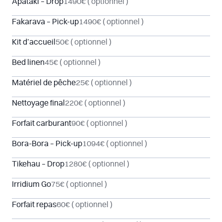
Apataki – Drop
1490€
( optionnel )
Fakarava – Pick-up
1490€
( optionnel )
Kit d’accueil
50€
( optionnel )
Bed linen
45€
( optionnel )
Matériel de pêche
25€
( optionnel )
Nettoyage final
220€
( optionnel )
Forfait carburant
90€
( optionnel )
Bora-Bora – Pick-up
1094€
( optionnel )
Tikehau – Drop
1280€
( optionnel )
Irridium Go
75€
( optionnel )
Forfait repas
60€
( optionnel )