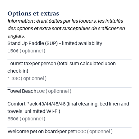
Options et extras
Information : étant édités par les loueurs, les intitulés
des options et extra sont susceptibles de s’afficher en
anglais.
Stand Up Paddle (SUP) – limited availability
150€
( optionnel )
Tourist tax/per person (total sum calculated upon
check-in)
1.33€
( optionnel )
Towel Beach
10€
( optionnel )
Comfort Pack 43/44/45/46 (final cleaning, bed linen and
towels, unlimited Wi-Fi)
550€
( optionnel )
Welcome pet on board/per pet
100€
( optionnel )