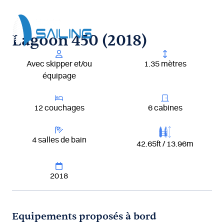
Aller
au
contenu
Lagoon 450 (2018)
Avec skipper et/ou
1.35 mètres
équipage
12 couchages
6 cabines
4 salles de bain
42.65ft / 13.96m
2018
Equipements proposés à bord