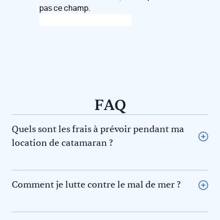
pas ce champ.
FAQ
Quels sont les frais à prévoir pendant ma
location de catamaran ?
L’avitaillement (certains loueurs proposent une option
avitaillement) ou repas au restaurant pour vous et le
skipper et/ou hôtesse
Comment je lutte contre le mal de mer ?
Le gasoil
La règle des 5F pour éviter le mal de mer. En effet il y a 5
L’essence pour l’annexe
phénomènes qui contribuent au mal de mer. Prévenez-
Les frais de port et de mouillage