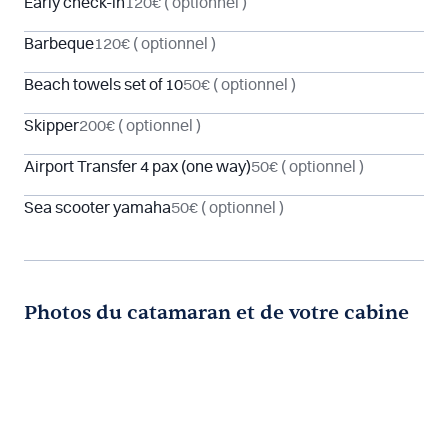
Early check-in
120€
( optionnel )
Barbeque
120€
( optionnel )
Beach towels set of 10
50€
( optionnel )
Skipper
200€
( optionnel )
Airport Transfer 4 pax (one way)
50€
( optionnel )
Sea scooter yamaha
50€
( optionnel )
Photos du catamaran et de votre cabine