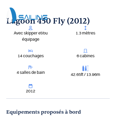
Aller
au
contenu
Lagoon 450 Fly (2012)
Avec skipper et/ou
1.3 mètres
équipage
14 couchages
6 cabines
4 salles de bain
42.65ft / 13.96m
2012
Equipements proposés à bord