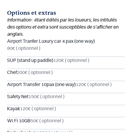
Options et extras
Information : étant édités par les loueurs, les intitulés
des options et extra sont susceptibles de s’afficher en
anglais.
Airport Tranfer Luxury car 4 pax (one way)
80€
( optionnel )
SUP (stand up paddle)
120€
( optionnel )
Chef
200€
( optionnel )
Airport Transfer 10pax (one way)
120€
( optionnel )
Safety Net
150€
( optionnel )
Kayak
120€
( optionnel )
Wi Fi 10GB
50€
( optionnel )