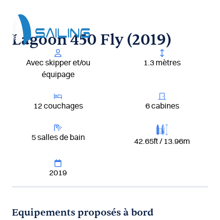
Aller
au
contenu
Lagoon 450 Fly (2019)
Avec skipper et/ou
1.3 mètres
équipage
12 couchages
6 cabines
5 salles de bain
42.65ft / 13.96m
2019
Equipements proposés à bord