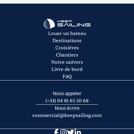
rachat de franchise auprès de notre partenaire Ouest
L’avitaillement (certains loueurs proposent une option
Assurances.
avitaillement)
Le gasoil
L’essence pour l’annexe
Les frais de port et de mouillage
Louer un bateau
Les frais d’acheminement vers/de la base de départ
Destinations
Croisières
Chantiers
Notre univers
Livre de bord
FAQ
Nous appeler
(+33) 04 81 65 50 68
Nous écrire
commercial@keepsailing.com