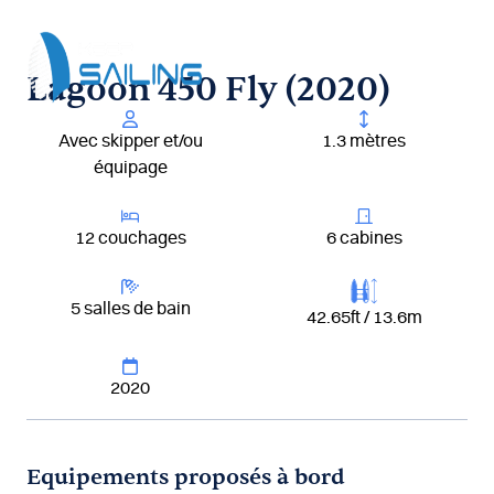
Aller
au
contenu
Lagoon 450 Fly (2020)
Avec skipper et/ou
1.3 mètres
équipage
12 couchages
6 cabines
5 salles de bain
42.65ft / 13.6m
2020
Equipements proposés à bord